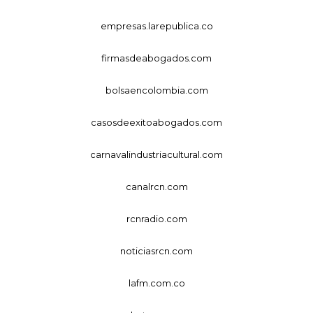
empresas.larepublica.co
firmasdeabogados.com
bolsaencolombia.com
casosdeexitoabogados.com
carnavalindustriacultural.com
canalrcn.com
rcnradio.com
noticiasrcn.com
lafm.com.co