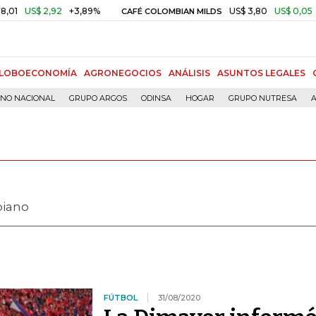
2,92
+3,89%
US$ 3,80
US$ 0,05
+1,40%
CAFÉ COLOMBIAN MILDS
LOBOECONOMÍA
AGRONEGOCIOS
ANÁLISIS
ASUNTOS LEGALES
RNO NACIONAL
GRUPO ARGOS
ODINSA
HOGAR
GRUPO NUTRESA
A
biano
FÚTBOL
31/08/2020