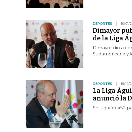
DEPORTES
10/01/2
Dimayor publ
de la Liga Á
Dimayor dio a co
Sudamericana y la
DEPORTES
19/12/2
La Liga Águ
anunció la 
Se jugarán 452 pa