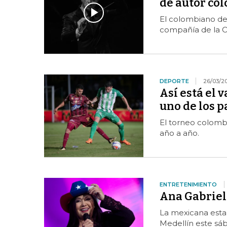
de autor co
El colombiano de
compañía de la O
DEPORTE
26/03/2
Así está el 
uno de los p
El torneo colomb
año a año.
ENTRETENIMIENTO
Ana Gabriel 
La mexicana esta
Medellín este sáb