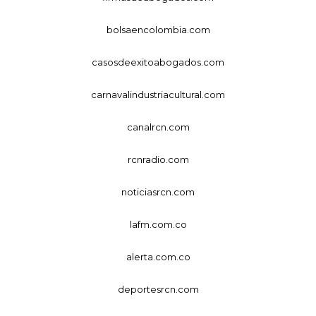
bolsaencolombia.com
casosdeexitoabogados.com
carnavalindustriacultural.com
canalrcn.com
rcnradio.com
noticiasrcn.com
lafm.com.co
alerta.com.co
deportesrcn.com