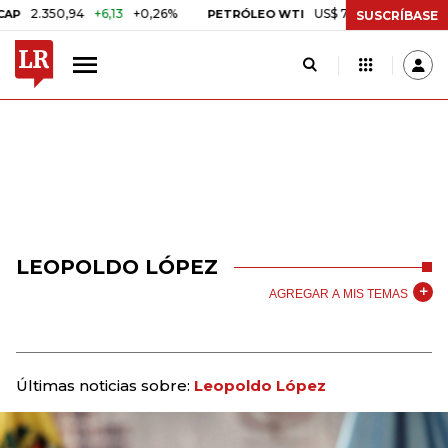
.350,94
+6,13
+0,26%
US$ 78,01
US$ 2,92
+3,89%
PETRÓLEO WTI
SUSCRÍBASE
LEOPOLDO LÓPEZ
AGREGAR A MIS TEMAS
Últimas noticias sobre:
Leopoldo López