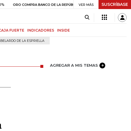
SUSCRÍBASE
$ 408.498,97
+$ 8.753,81
+2,19%
 COMPRA BANCO DE LA REPÚBLICA
VER MÁS
CAJA FUERTE
INDICADORES
INSIDE
BELARDO DE LA ESPRIELLA
AGREGAR A MIS TEMAS
a