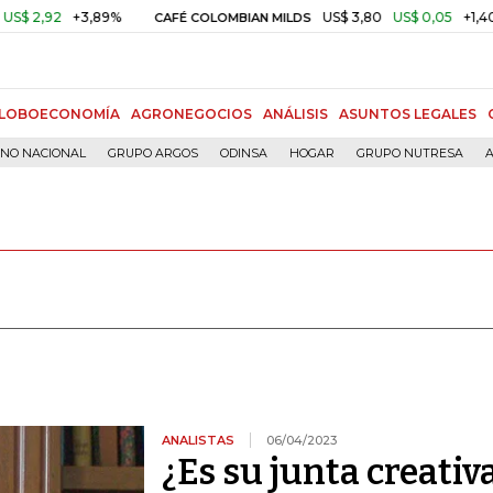
+3,89%
US$ 3,80
US$ 0,05
+1,40%
CAFÉ COLOMBIAN MILDS
ORO
LOBOECONOMÍA
AGRONEGOCIOS
ANÁLISIS
ASUNTOS LEGALES
RNO NACIONAL
GRUPO ARGOS
ODINSA
HOGAR
GRUPO NUTRESA
A
ANALISTAS
06/04/2023
¿Es su junta creativ