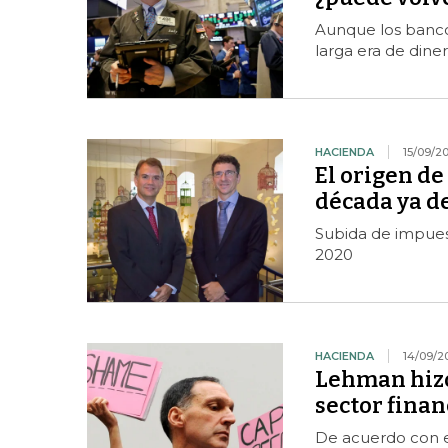
Aunque los banco
larga era de diner
HACIENDA
15/09/2
El origen de
década ya d
Subida de impues
2020
HACIENDA
14/09/2
Lehman hizo
sector finan
De acuerdo con ex