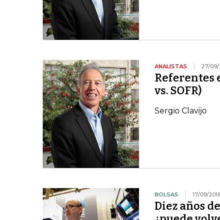
ANALISTAS
27/09/
Referentes e
vs. SOFR)
Sergio Clavijo
BOLSAS
17/09/201
Diez años d
¿puede volve