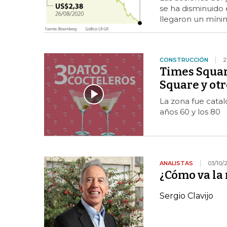
se ha disminuido 
llegaron un míni
CONSTRUCCIÓN
2
Times Squar
Square y otr
La zona fue cata
años 60 y los 80
ANALISTAS
03/10/
¿Cómo va la 
Sergio Clavijo