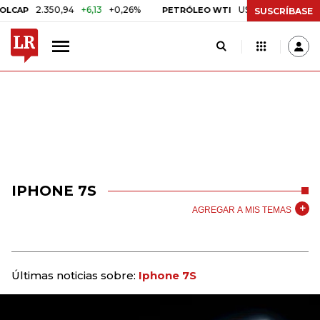
2.350,94
+6,13
+0,26%
US$ 78,01
US$ 2,92
+3
P
PETRÓLEO WTI
SUSCRÍBASE
IPHONE 7S
AGREGAR A MIS TEMAS
Últimas noticias sobre:
Iphone 7S