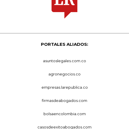
PORTALES ALIADOS:
asuntoslegales.com.co
agronegocios.co
empresas.larepublica.co
firmasdeabogados.com
bolsaencolombia.com
casosdeexitoabogados.com