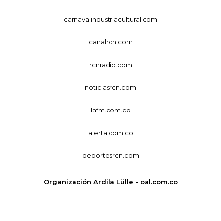
carnavalindustriacultural.com
canalrcn.com
rcnradio.com
noticiasrcn.com
lafm.com.co
alerta.com.co
deportesrcn.com
Organización Ardila Lülle - oal.com.co