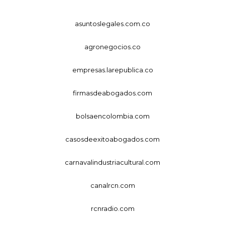
asuntoslegales.com.co
agronegocios.co
empresas.larepublica.co
firmasdeabogados.com
bolsaencolombia.com
casosdeexitoabogados.com
carnavalindustriacultural.com
canalrcn.com
rcnradio.com