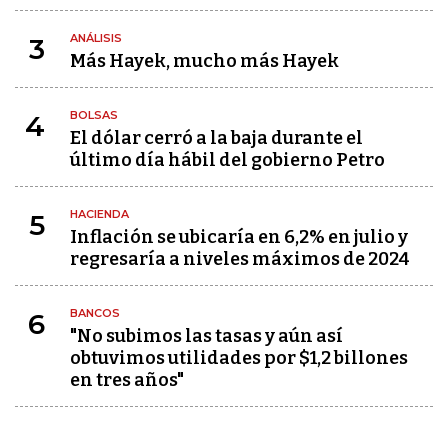
ANÁLISIS
3
Más Hayek, mucho más Hayek
BOLSAS
4
El dólar cerró a la baja durante el
último día hábil del gobierno Petro
HACIENDA
5
Inflación se ubicaría en 6,2% en julio y
regresaría a niveles máximos de 2024
BANCOS
6
"No subimos las tasas y aún así
obtuvimos utilidades por $1,2 billones
en tres años"