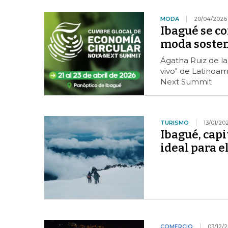
MODA
20/04/2026
Ibagué se co
moda sosteni
Ágatha Ruiz de la
vivo" de Latinoa
Next Summit
TURISMO
13/01/20
Ibagué, capi
ideal para e
COMERCIO
03/12/