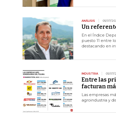
ANÁLISIS
05/07/20
Un referent
En el Índice Depa
puesto 11 entre l
destacando en inf
INDUSTRIA
05/07/
Entre las pr
facturan más
Las empresas más
agroindustria y d