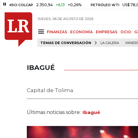
2.350,94
+6,13
+0,26%
US$ 78,01
US$ 2,9
COLCAP
PETRÓLEO WTI
JUEVES, 06 DE AGOSTO DE 2026
FINANZAS
ECONOMÍA
EMPRESAS
OCIO
G
TEMAS DE CONVERSACIÓN
LA CALERA
MINER
IBAGUÉ
Capital de Tolima
Últimas noticias sobre:
Ibagué