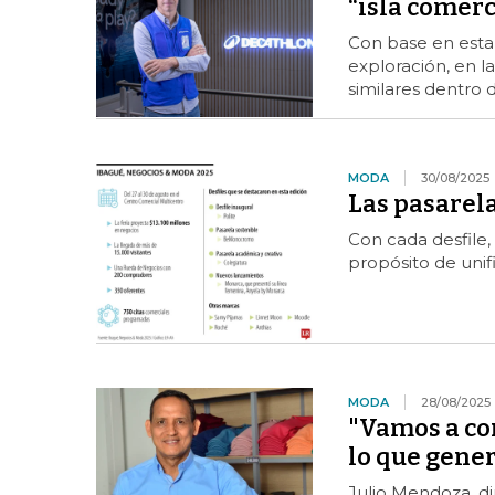
“isla comerc
Con base en esta
exploración, en l
similares dentro d
MODA
30/08/2025
Las pasarela
Con cada desfile
propósito de unif
MODA
28/08/2025
"Vamos a con
lo que gene
Julio Mendoza, di