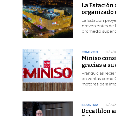
La Estación 
organizado 
La Estación proyec
provenientes de B
promedio superio
COMERCIO
01/12/2
Miniso consi
gracias a su
Franquicias recie
en ventas como Os
motores para imp
INDUSTRIA
12/09/
Decathlon a