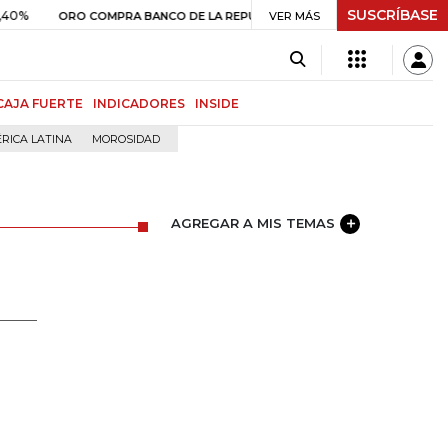
SUSCRÍBASE
$ 408.498,97
+$ 8.753,81
+2,19%
RO COMPRA BANCO DE LA REPÚBLICA
VER MÁS
CAJA FUERTE
INDICADORES
INSIDE
RICA LATINA
MOROSIDAD
AGREGAR A MIS TEMAS