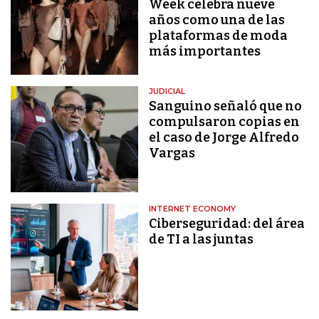
Week celebra nueve
años como una de las
plataformas de moda
más importantes
JUDICIAL
Sanguino señaló que no
compulsaron copias en
el caso de Jorge Alfredo
Vargas
INTERNET ECONOMY
Ciberseguridad: del área
de TI a las juntas