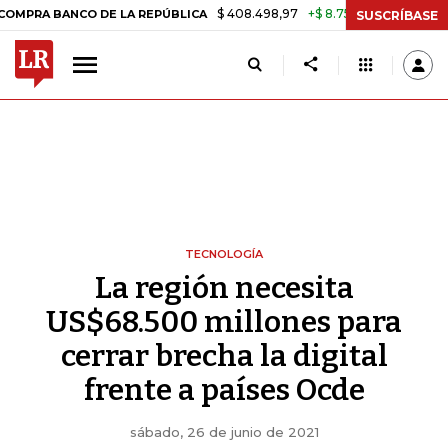
$ 408.498,97
+$ 8.753,81
+2,19%
ANCO DE LA REPÚBLICA
TASA DE
SUSCRÍBASE
TECNOLOGÍA
La región necesita
US$68.500 millones para
cerrar brecha la digital
frente a países Ocde
sábado, 26 de junio de 2021