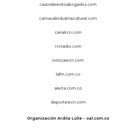
casosdeexitoabogados.com
carnavalindustriacultural.com
canalrcn.com
rcnradio.com
noticiasrcn.com
lafm.com.co
alerta.com.co
deportesrcn.com
Organización Ardila Lülle - oal.com.co