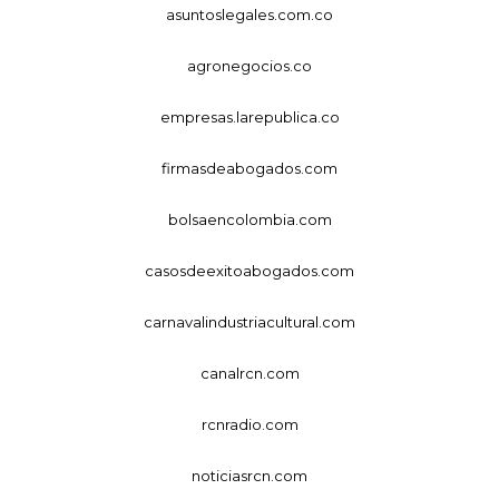
asuntoslegales.com.co
agronegocios.co
empresas.larepublica.co
firmasdeabogados.com
bolsaencolombia.com
casosdeexitoabogados.com
carnavalindustriacultural.com
canalrcn.com
rcnradio.com
noticiasrcn.com