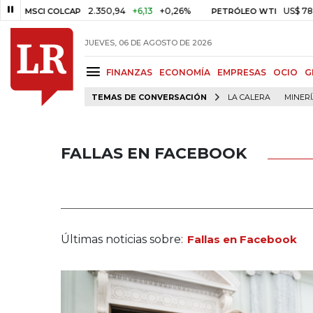
2.350,94
+6,13
+0,26%
US$ 78,01
US$ 2,
 COLCAP
PETRÓLEO WTI
JUEVES, 06 DE AGOSTO DE 2026
FINANZAS
ECONOMÍA
EMPRESAS
OCIO
G
TEMAS DE CONVERSACIÓN
LA CALERA
MINER
FALLAS EN FACEBOOK
Últimas noticias sobre:
Fallas en Facebook