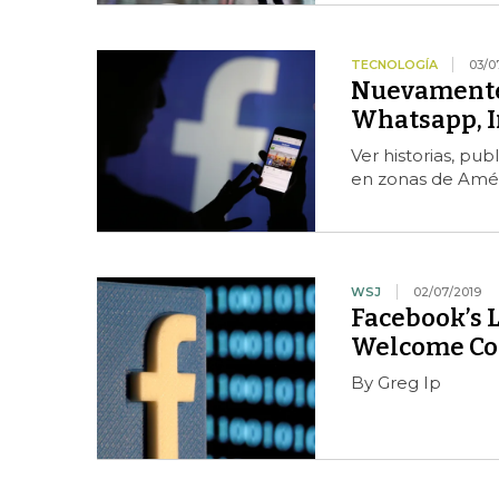
TECNOLOGÍA
03/0
Nuevamente 
Whatsapp, I
Ver historias, pu
en zonas de Amér
WSJ
02/07/2019
Facebook’s L
Welcome Co
By Greg Ip