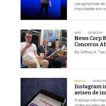
Las ganancias de 
impulsadas por e
WSJ
26/08/2019
News Corp R
Concerns Ab
By Jeffrey A. Tra
MEDIOS
15/08/2019
Instagram i
avisen de i
Publicar informac
redes sociales d