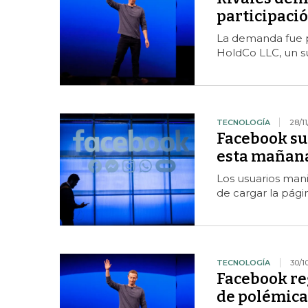
participació
La demanda fue p
HoldCo LLC, un su
TECNOLOGÍA
28/11
Facebook suf
esta mañan
Los usuarios man
de cargar la págin
TECNOLOGÍA
30/1
Facebook re
de polémica