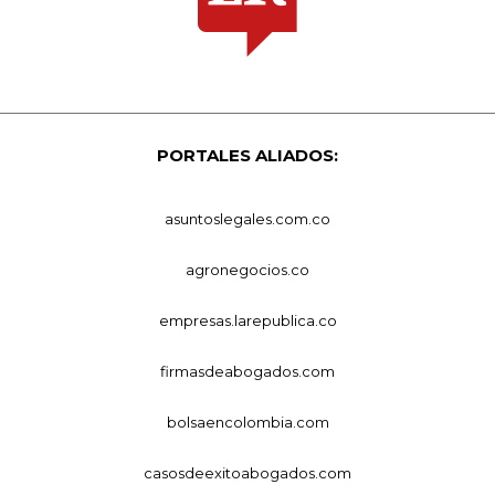
PORTALES ALIADOS:
asuntoslegales.com.co
agronegocios.co
empresas.larepublica.co
firmasdeabogados.com
bolsaencolombia.com
casosdeexitoabogados.com