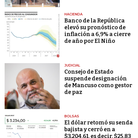
HACIENDA
Banco de la República
elevó su pronóstico de
inflación a 6,9% a cierre
de año por El Niño
JUDICIAL
Consejo de Estado
suspende designación
de Mancuso como gestor
de paz
BOLSAS
El dólar retomó su senda
bajista y cerró en a
$3.204,61, es decir, $25,83