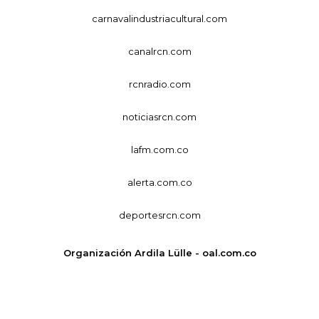
carnavalindustriacultural.com
canalrcn.com
rcnradio.com
noticiasrcn.com
lafm.com.co
alerta.com.co
deportesrcn.com
Organización Ardila Lülle - oal.com.co