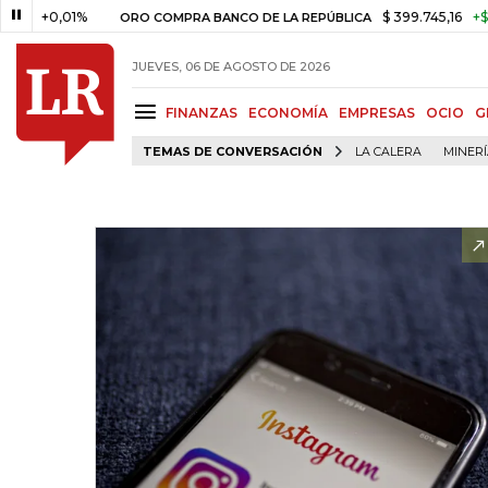
+0,01%
$ 399.745,16
+$ 2.295,
ORO COMPRA BANCO DE LA REPÚBLICA
JUEVES, 06 DE AGOSTO DE 2026
FINANZAS
ECONOMÍA
EMPRESAS
OCIO
G
TEMAS DE CONVERSACIÓN
LA CALERA
MINER