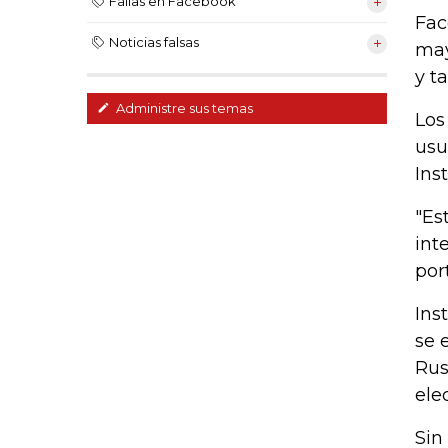
Fallas en Facebook
Fac
Noticias falsas
may
y t
Administre sus temas
Los
usu
Ins
"Es
int
por
Ins
se 
Rus
ele
Sin