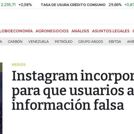
71
+0,58%
29,66%
+0,87%
+3
TASA DE USURA CRÉDITO CONSUMO
LOBOECONOMÍA
AGRONEGOCIOS
ANÁLISIS
ASUNTOS LEGALES
ÍA
CARBÓN
VENEZUELA
PETRÓLEO
GRUPO ARGOS
EBITDA
AMÉ
MEDIOS
Instagram incorpo
para que usuarios 
información falsa