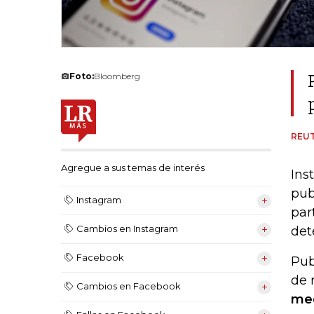
Foto:
Bloomberg
REU
Agregue a sus temas de interés
Ins
pub
Instagram
par
Cambios en Instagram
det
Facebook
Pub
de 
Cambios en Facebook
med