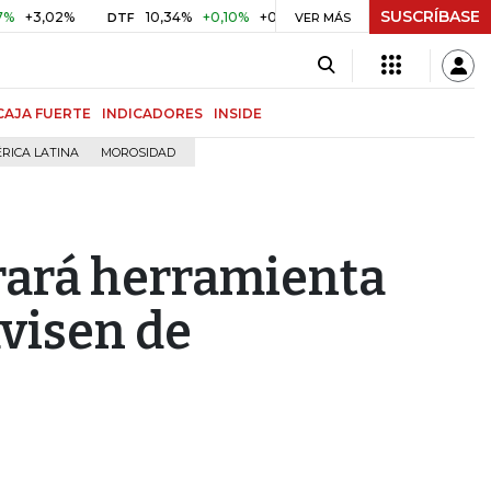
SUSCRÍBASE
,02%
10,34%
+0,10%
+0,98%
$ 416,86
+$ 0,05
+0,0
DTF
UVR
VER MÁS
CAJA FUERTE
INDICADORES
INSIDE
RICA LATINA
MOROSIDAD
rará herramienta
avisen de