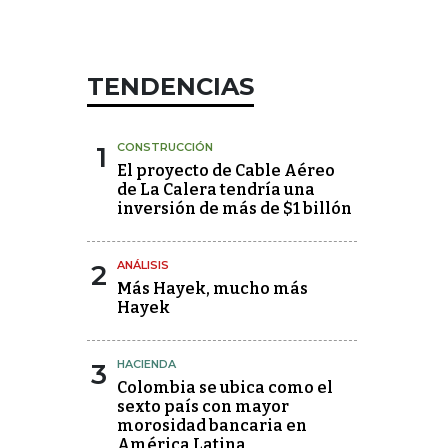
TENDENCIAS
1
CONSTRUCCIÓN
El proyecto de Cable Aéreo
de La Calera tendría una
inversión de más de $1 billón
2
ANÁLISIS
Más Hayek, mucho más
Hayek
3
HACIENDA
Colombia se ubica como el
sexto país con mayor
morosidad bancaria en
América Latina