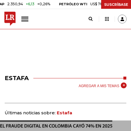
350,94
+6,13
+0,26%
US$ 78,01
US$ 2,92
+3,89%
PETRÓLEO WTI
SUSCRÍBASE
ESTAFA
AGREGAR A MIS TEMAS
Últimas noticias sobre:
Estafa