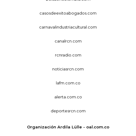
casosdeexitoabogados.com
carnavalindustriacultural.com
canalrcn.com
rcnradio.com
noticiasrcn.com
lafm.com.co
alerta.com.co
deportesrcn.com
Organización Ardila Lülle - oal.com.co