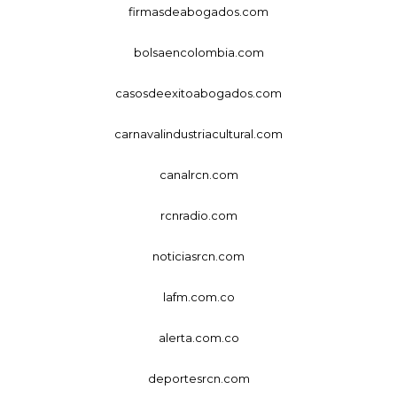
firmasdeabogados.com
bolsaencolombia.com
casosdeexitoabogados.com
carnavalindustriacultural.com
canalrcn.com
rcnradio.com
noticiasrcn.com
lafm.com.co
alerta.com.co
deportesrcn.com