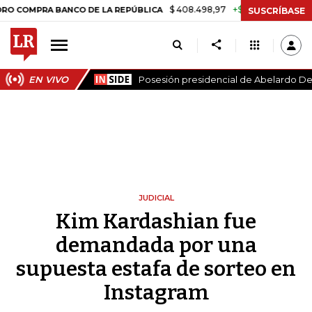
$ 408.498,97
+$ 8.753,81
+2,19%
RA BANCO DE LA REPÚBLICA
TAS
SUSCRÍBASE
EN VIVO
Posesión presidencial de Abelardo De 
JUDICIAL
Kim Kardashian fue
demandada por una
supuesta estafa de sorteo en
Instagram