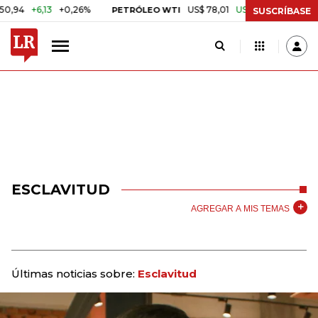
+6,13
+0,26%
US$ 78,01
US$ 2,92
+3,89%
PETRÓLEO WTI
CA
SUSCRÍBASE
ESCLAVITUD
AGREGAR A MIS TEMAS
Últimas noticias sobre:
Esclavitud