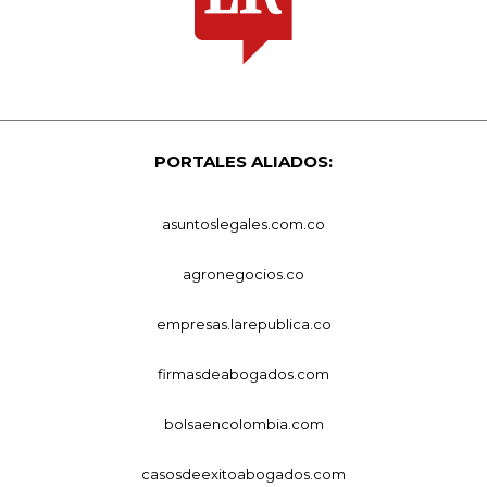
PORTALES ALIADOS:
asuntoslegales.com.co
agronegocios.co
empresas.larepublica.co
firmasdeabogados.com
bolsaencolombia.com
casosdeexitoabogados.com