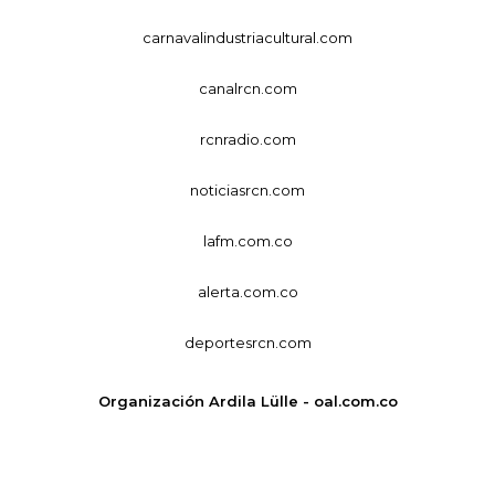
carnavalindustriacultural.com
canalrcn.com
rcnradio.com
noticiasrcn.com
lafm.com.co
alerta.com.co
deportesrcn.com
Organización Ardila Lülle - oal.com.co