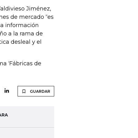
aldivieso Jiménez,
iones de mercado “es
la información
año a la rama de
ica desleal y el
ma ‘Fábricas de
GUARDAR
ARA