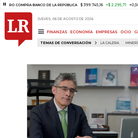
$ 399.745,16
+$ 2.295,71
+0,58%
 COMPRA BANCO DE LA REPÚBLICA
JUEVES, 06 DE AGOSTO DE 2026
FINANZAS
ECONOMÍA
EMPRESAS
OCIO
G
TEMAS DE CONVERSACIÓN
LA CALERA
MINER