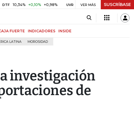
SUSCRÍBASE
10,34%
+0,10%
+0,98%
$ 416,86
+$ 0,05
+0,01%
UVR
VER MÁS
BITCOIN
CAJA FUERTE
INDICADORES
INSIDE
RICA LATINA
MOROSIDAD
a investigación
portaciones de