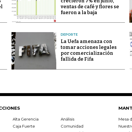
s
crecieron 7% en junio,
el
ventas de café y flores se
fueron a la baja
DEPORTE
La Uefa amenaza con
tomar acciones legales
por comercialización
fallida de Fifa
CCIONES
MANT
Alta Gerencia
Análisis
Mesa d
Caja Fuerte
Comunidad
Nuestr