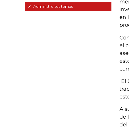
men
Administre sus temas
inv
en 
pro
Con
el 
ase
est
com
“El
tra
est
A s
de 
del