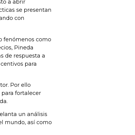
to a abrir
ácticas se presentan
dando con
omo fenómenos como
ecios, Pineda
as de respuesta a
centivos para
or. Por ello
para fortalecer
da.
lanta un análisis
del mundo, así como