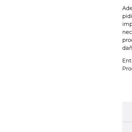
Ade
pid
imp
nec
pro
dañ
Ent
Pro