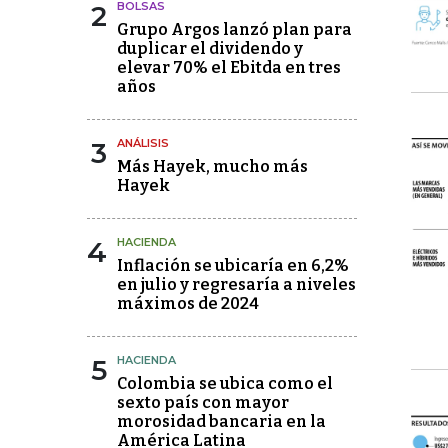
2
BOLSAS
Grupo Argos lanzó plan para
duplicar el dividendo y
elevar 70% el Ebitda en tres
años
3
ANÁLISIS
Más Hayek, mucho más
Hayek
4
HACIENDA
Inflación se ubicaría en 6,2%
en julio y regresaría a niveles
máximos de 2024
5
HACIENDA
Colombia se ubica como el
sexto país con mayor
morosidad bancaria en la
América Latina