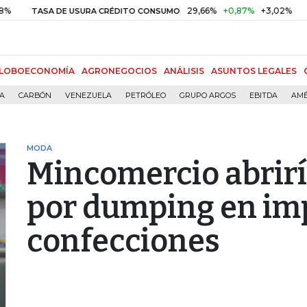
29,66%
+0,87%
+3,02%
TASA DE USURA CRÉDITO CONSUMO
DTF
LOBOECONOMÍA
AGRONEGOCIOS
ANÁLISIS
ASUNTOS LEGALES
ÍA
CARBÓN
VENEZUELA
PETRÓLEO
GRUPO ARGOS
EBITDA
AMÉ
MODA
Mincomercio abrirí
por dumping en im
confecciones