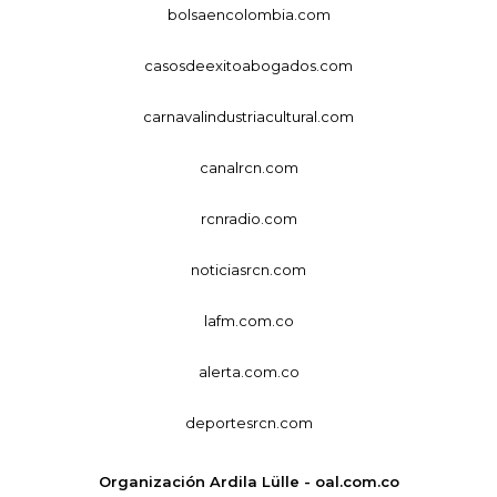
bolsaencolombia.com
casosdeexitoabogados.com
carnavalindustriacultural.com
canalrcn.com
rcnradio.com
noticiasrcn.com
lafm.com.co
alerta.com.co
deportesrcn.com
Organización Ardila Lülle - oal.com.co