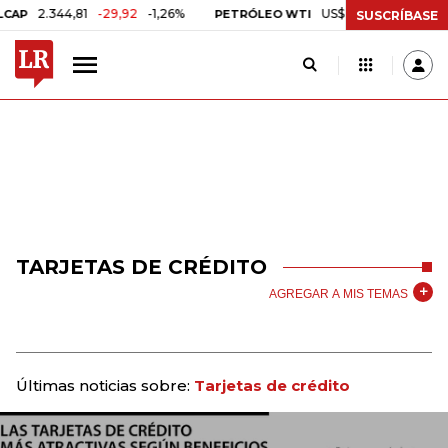
2.344,81
-29,92
-1,26%
US$ 75,09
-US$ 0,24
-0,3
PETRÓLEO WTI
SUSCRÍBASE
TARJETAS DE CRÉDITO
AGREGAR A MIS TEMAS
Últimas noticias sobre:
Tarjetas de crédito