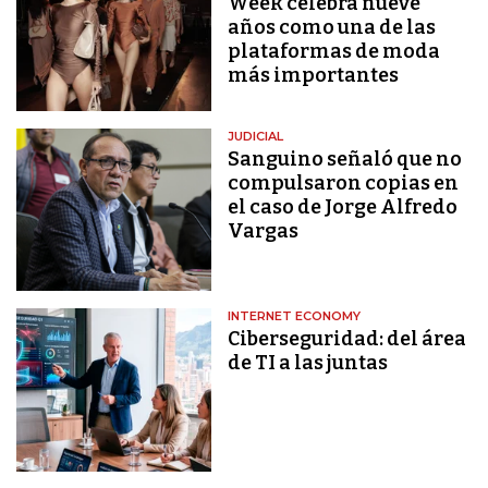
Week celebra nueve
años como una de las
plataformas de moda
más importantes
JUDICIAL
Sanguino señaló que no
compulsaron copias en
el caso de Jorge Alfredo
Vargas
INTERNET ECONOMY
Ciberseguridad: del área
de TI a las juntas