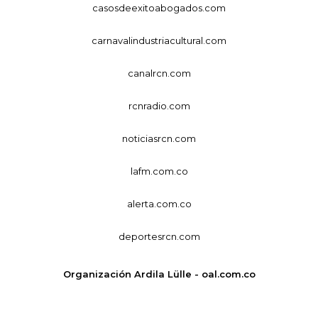
casosdeexitoabogados.com
carnavalindustriacultural.com
canalrcn.com
rcnradio.com
noticiasrcn.com
lafm.com.co
alerta.com.co
deportesrcn.com
Organización Ardila Lülle - oal.com.co