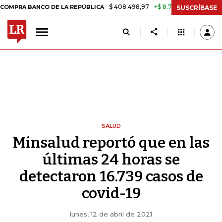
$ 408.498,97
+$ 8.753,81
+2,19%
NCO DE LA REPÚBLICA
TASA DE
SUSCRÍBASE
SALUD
Minsalud reportó que en las
últimas 24 horas se
detectaron 16.739 casos de
covid-19
lunes, 12 de abril de 2021