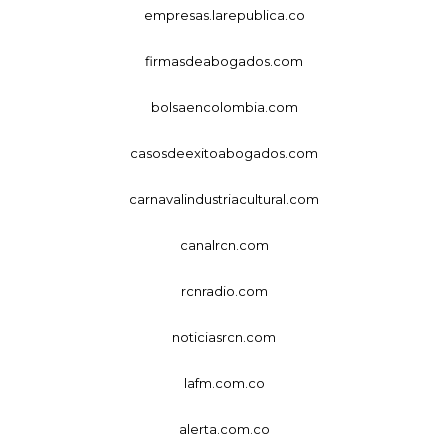
empresas.larepublica.co
firmasdeabogados.com
bolsaencolombia.com
casosdeexitoabogados.com
carnavalindustriacultural.com
canalrcn.com
rcnradio.com
noticiasrcn.com
lafm.com.co
alerta.com.co