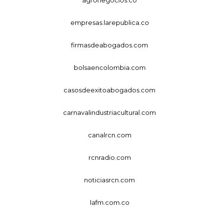
empresas.larepublica.co
firmasdeabogados.com
bolsaencolombia.com
casosdeexitoabogados.com
carnavalindustriacultural.com
canalrcn.com
rcnradio.com
noticiasrcn.com
lafm.com.co