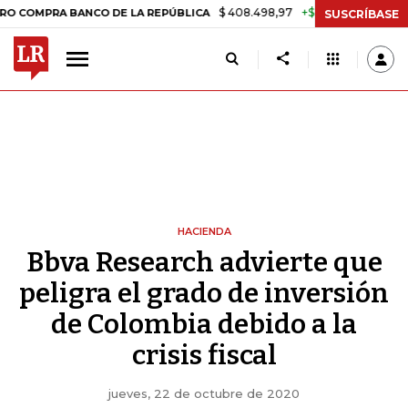
$ 408.498,97
+$ 8.753,81
+2,19%
RA BANCO DE LA REPÚBLICA
TA
SUSCRÍBASE
HACIENDA
Bbva Research advierte que
peligra el grado de inversión
de Colombia debido a la
crisis fiscal
jueves, 22 de octubre de 2020