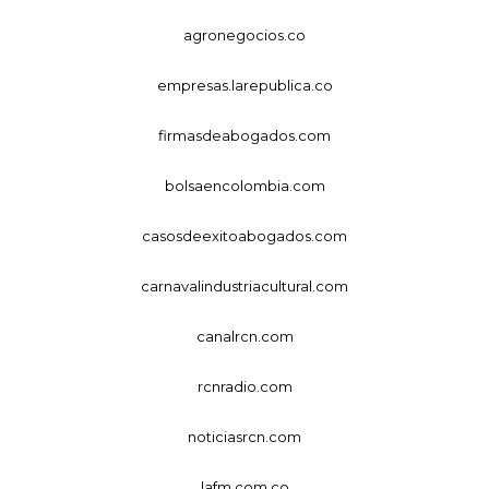
agronegocios.co
empresas.larepublica.co
firmasdeabogados.com
bolsaencolombia.com
casosdeexitoabogados.com
carnavalindustriacultural.com
canalrcn.com
rcnradio.com
noticiasrcn.com
lafm.com.co