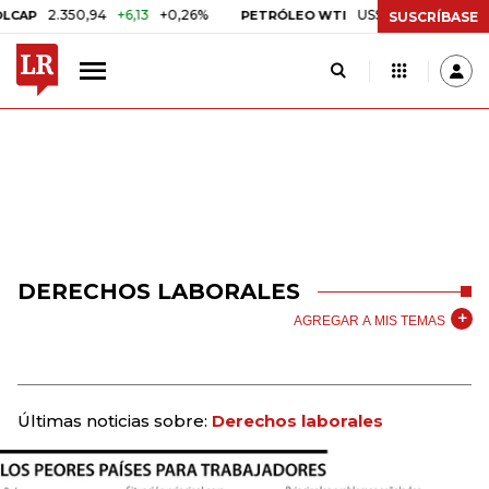
2.350,94
+6,13
+0,26%
US$ 78,01
US$ 2,92
+3,8
PETRÓLEO WTI
SUSCRÍBASE
DERECHOS LABORALES
AGREGAR A MIS TEMAS
Últimas noticias sobre:
Derechos laborales