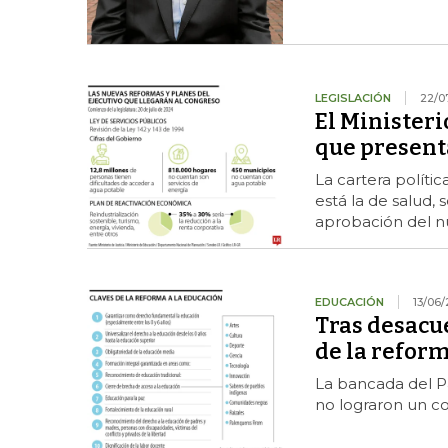
LEGISLACIÓN
22/0
El Ministeri
que presenta
La cartera políti
está la de salud, 
aprobación del n
EDUCACIÓN
13/06
Tras desacue
de la reform
La bancada del Pa
no lograron un co