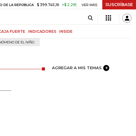
SUSCRÍBASE
$ 399.745,16
+$ 2.295,71
+0,58%
ÚBLICA
VER MÁS
TASA DE USURA CRÉDITO 
CAJA FUERTE
INDICADORES
INSIDE
NÓMENO DE EL NIÑO
AGREGAR A MIS TEMAS