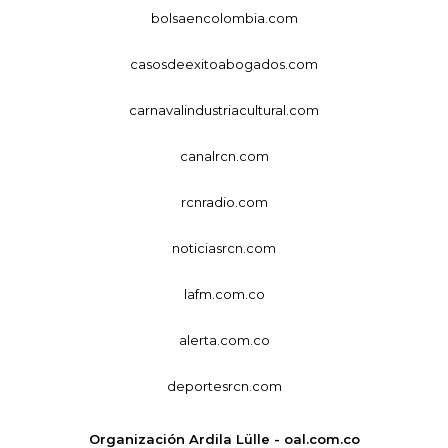
bolsaencolombia.com
casosdeexitoabogados.com
carnavalindustriacultural.com
canalrcn.com
rcnradio.com
noticiasrcn.com
lafm.com.co
alerta.com.co
deportesrcn.com
Organización Ardila Lülle - oal.com.co