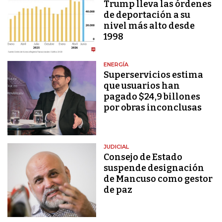
Trump lleva las órdenes
de deportación a su
nivel más alto desde
1998
ENERGÍA
Superservicios estima
que usuarios han
pagado $24,9 billones
por obras inconclusas
JUDICIAL
Consejo de Estado
suspende designación
de Mancuso como gestor
de paz