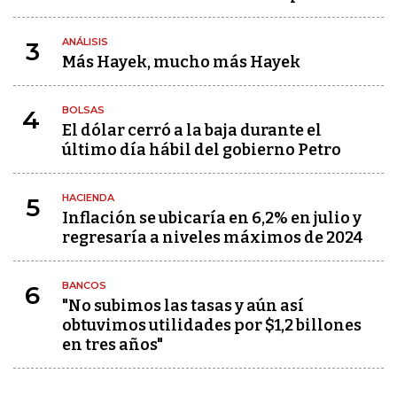
ANÁLISIS
3
Más Hayek, mucho más Hayek
BOLSAS
4
El dólar cerró a la baja durante el
último día hábil del gobierno Petro
HACIENDA
5
Inflación se ubicaría en 6,2% en julio y
regresaría a niveles máximos de 2024
BANCOS
6
"No subimos las tasas y aún así
obtuvimos utilidades por $1,2 billones
en tres años"