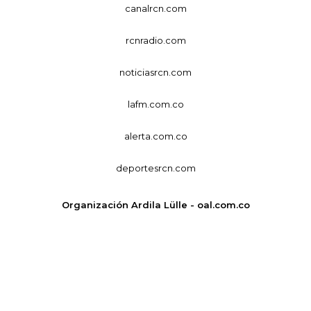
canalrcn.com
rcnradio.com
noticiasrcn.com
lafm.com.co
alerta.com.co
deportesrcn.com
Organización Ardila Lülle - oal.com.co