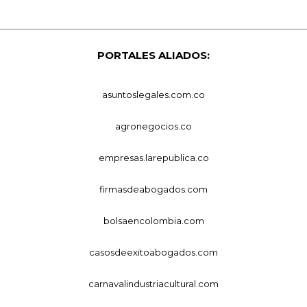
PORTALES ALIADOS:
asuntoslegales.com.co
agronegocios.co
empresas.larepublica.co
firmasdeabogados.com
bolsaencolombia.com
casosdeexitoabogados.com
carnavalindustriacultural.com