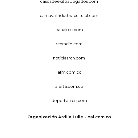
casosdeexitoabogados.com
carnavalindustriacultural.com
canalrcn.com
rcnradio.com
noticiasrcn.com
lafm.com.co
alerta.com.co
deportesrcn.com
Organización Ardila Lülle - oal.com.co