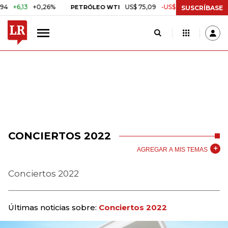
,13
+0,26%
US$ 75,09
-US$ 0,24
-0,32%
PETRÓLEO WTI
CAF
SUSCRÍBASE
CONCIERTOS 2022
AGREGAR A MIS TEMAS
Conciertos 2022
Últimas noticias sobre:
Conciertos 2022