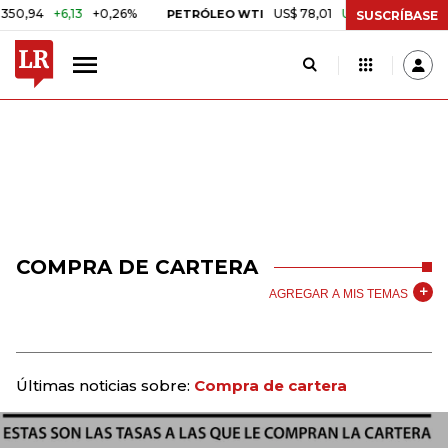
4
+6,13
+0,26%
US$ 78,01
US$ 2,92
+3,89%
PETRÓLEO WTI
C
SUSCRÍBASE
COMPRA DE CARTERA
AGREGAR A MIS TEMAS
Últimas noticias sobre:
Compra de cartera