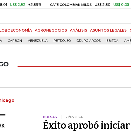
,92
+3,89%
US$ 3,80
US$ 0,05
+1,40%
CAFÉ COLOMBIAN MILDS
LOBOECONOMÍA
AGRONEGOCIOS
ANÁLISIS
ASUNTOS LEGALES
ÍA
CARBÓN
VENEZUELA
PETRÓLEO
GRUPO ARGOS
EBITDA
AMÉ
AGO
hicago
BOLSAS
21/12/2024
Éxito aprobó iniciar