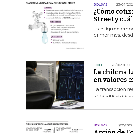
BOLSAS
25/04/20
¿Cómo cotiza
Street y cuá
Este líquido emp
primer mes, desd
CHILE
28/06/2023
La chilena 
en valores 
La transacción re
simultáneas de a
BOLSAS
10/05/202
Acción de E