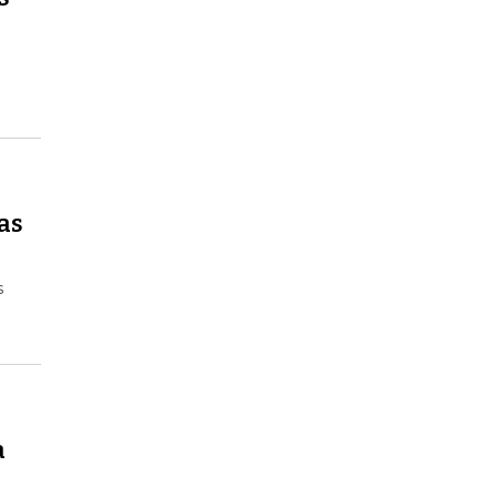
as
s
a