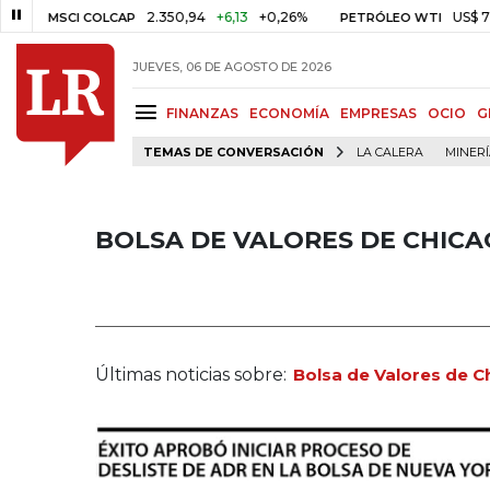
2.350,94
+6,13
+0,26%
US$ 78,01
US$ 2
I COLCAP
PETRÓLEO WTI
JUEVES, 06 DE AGOSTO DE 2026
FINANZAS
ECONOMÍA
EMPRESAS
OCIO
G
TEMAS DE CONVERSACIÓN
LA CALERA
MINER
BOLSA DE VALORES DE CHIC
Últimas noticias sobre:
Bolsa de Valores de C