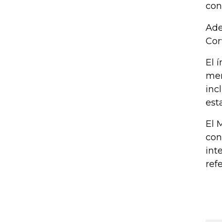
con
Ade
Cor
El 
mer
inc
est
El 
con
int
ref