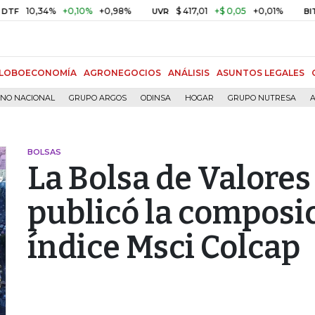
0,34%
+0,10%
+0,98%
$ 417,01
+$ 0,05
+0,01%
UVR
BITCOIN
LOBOECONOMÍA
AGRONEGOCIOS
ANÁLISIS
ASUNTOS LEGALES
RNO NACIONAL
GRUPO ARGOS
ODINSA
HOGAR
GRUPO NUTRESA
A
BOLSAS
La Bolsa de Valore
publicó la composi
índice Msci Colcap