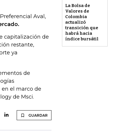
La Bolsa de
Valores de
referencial Aval,
Colombia
actualizó
ercado.
transición que
habrá hacia
e capitalización de
índice bursátil
ión restante,
orte ya
lementos de
logías
a en el marco de
logy de Msci.
GUARDAR