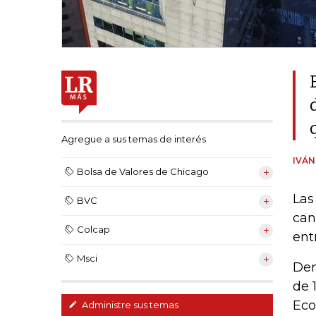
Agregue a sus temas de interés
IVÁ
Bolsa de Valores de Chicago
Las
BVC
can
Colcap
ent
Msci
Den
de 
Eco
Administre sus temas