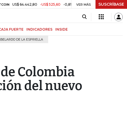
SUSCRÍBASE
US$ 64.442,80
-US$ 525,60
-0,81%
$ 3.157,43
-$ 21,97
-0,69
TRM
VER MÁS
CAJA FUERTE
INDICADORES
INSIDE
BELARDO DE LA ESPRIELLA
s de Colombia
ción del nuevo