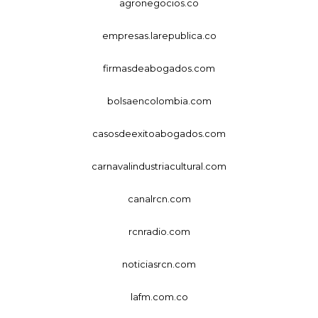
agronegocios.co
empresas.larepublica.co
firmasdeabogados.com
bolsaencolombia.com
casosdeexitoabogados.com
carnavalindustriacultural.com
canalrcn.com
rcnradio.com
noticiasrcn.com
lafm.com.co