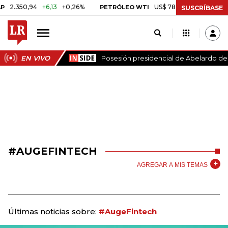
.350,94
+6,13
+0,26%
US$ 78,01
US$ 2,92
+3,89%
PETRÓLEO WTI
SUSCRÍBASE
EN VIVO
Posesión presidencial de Abelardo de l
#AUGEFINTECH
AGREGAR A MIS TEMAS
Últimas noticias sobre:
#AugeFintech