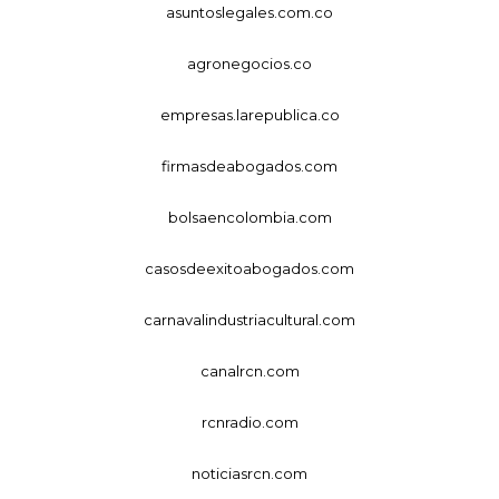
asuntoslegales.com.co
agronegocios.co
empresas.larepublica.co
firmasdeabogados.com
bolsaencolombia.com
casosdeexitoabogados.com
carnavalindustriacultural.com
canalrcn.com
rcnradio.com
noticiasrcn.com