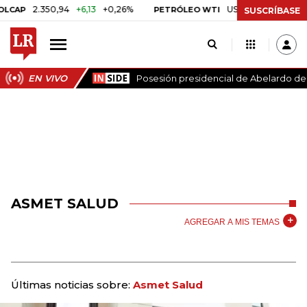
2.350,94
+6,13
+0,26%
US$ 78,01
US$ 2,92
+3,
P
PETRÓLEO WTI
SUSCRÍBASE
EN VIVO
Posesión presidencial de Abelardo de l
ASMET SALUD
AGREGAR A MIS TEMAS
Últimas noticias sobre:
Asmet Salud