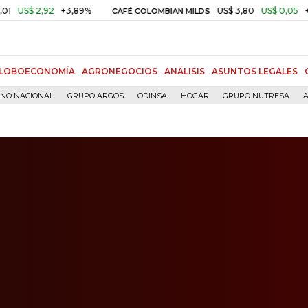
$ 2,92
+3,89%
US$ 3,80
US$ 0,05
+1,40%
CAFÉ COLOMBIAN MILDS
LOBOECONOMÍA
AGRONEGOCIOS
ANÁLISIS
ASUNTOS LEGALES
RNO NACIONAL
GRUPO ARGOS
ODINSA
HOGAR
GRUPO NUTRESA
A