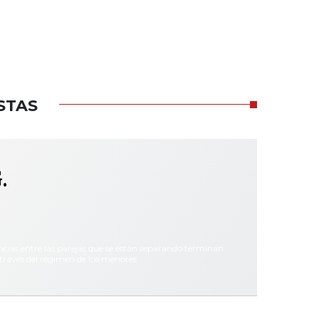
STAS
.
ncias entre las parejas que se están separando terminan
través del régimen de los menores