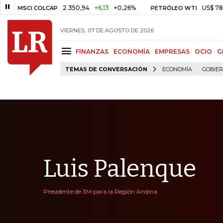
2.350,94
+6,13
+0,26%
US$ 78,01
US
SCI COLCAP
PETRÓLEO WTI
VIERNES, 07 DE AGOSTO DE 2026
FINANZAS
ECONOMÍA
EMPRESAS
OCIO
G
TEMAS DE CONVERSACIÓN
ECONOMÍA
GOBIE
Luis Palenque
Presidente de 3M para la Región Andina