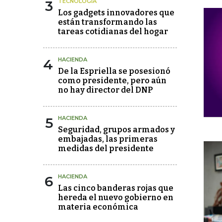
3
TECNOLOGÍA
Los gadgets innovadores que
están transformando las
tareas cotidianas del hogar
4
HACIENDA
De la Espriella se posesionó
como presidente, pero aún
no hay director del DNP
5
HACIENDA
Seguridad, grupos armados y
embajadas, las primeras
medidas del presidente
6
HACIENDA
Las cinco banderas rojas que
hereda el nuevo gobierno en
materia económica