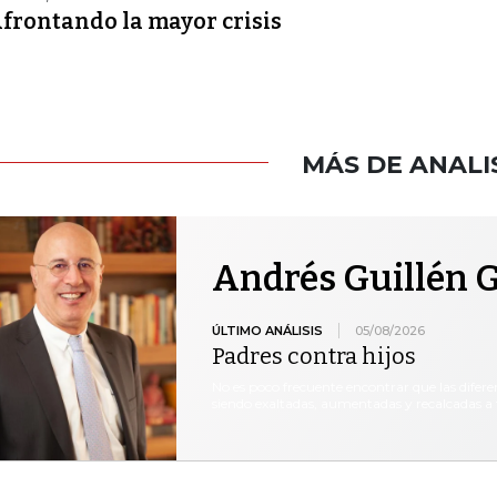
frontando la mayor crisis
MÁS DE ANALI
Andrés Guillén G
ÚLTIMO ANÁLISIS
05/08/2026
Padres contra hijos
No es poco frecuente encontrar que las difere
siendo exaltadas, aumentadas y recalcadas a 