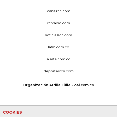
canalrcn.com
rcnradio.com
noticiasrcn.com
lafm.com.co
alerta.com.co
deportesrcn.com
Organización Ardila Lülle - oal.com.co
COOKIES