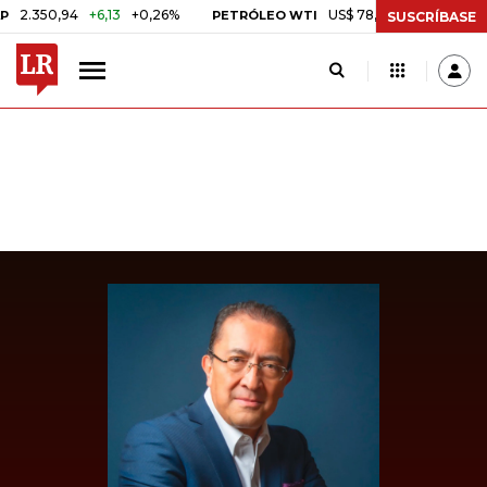
350,94
+6,13
+0,26%
US$ 78,01
US$ 2,92
+3,89%
PETRÓLEO WTI
SUSCRÍBASE