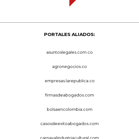
PORTALES ALIADOS:
asuntoslegales.com.co
agronegocios.co
empresas.larepublica.co
firmasdeabogados.com
bolsaencolombia.com
casosdeexitoabogados.com
carnavalindustriacultural.com