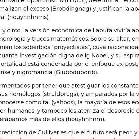
entivan el oportunismo (Liliput), determinan el conf
malizan el exceso (Brobdingnag) y justifican la a
al (houyhnhnms).
 y circo, la versión económica de Laputa viviría abs
erología y trucos matemáticos. Sobre su altar, en
arían los soberbios “proyectistas”, cuya racionali
cuanta investigación digna de Ig Nobel, y su aspir
ortalidad está condenada por el enfoque ex-post, 
ense y nigromancia (Glubbdubdrib).
rmentados por tener que atestiguar los constantes 
sus homólogos (struldbrugs), y amparados por la 
onocerse como tal (yahoos), la mayoría de esos e
er-humanos, y tampoco los aterriza el desprecio 
erábamos más de ellos (houyhnhnm).
predicción de Gulliver es que el futuro será peor, 