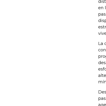
dis
en 
pas
dis
est
viv
La 
con
pro
des
esf
alt
mín
Des
pas
age