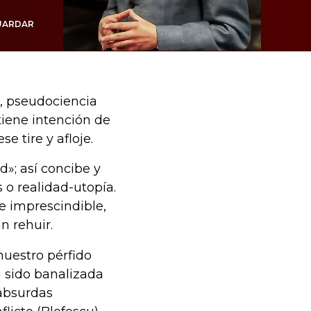
UARDAR
a, pseudociencia
tiene intención de
e tire y afloje.
d»; así concibe y
s o realidad-utopía.
te imprescindible,
n rehuir.
 nuestro pérfido
a sido banalizada
 absurdas