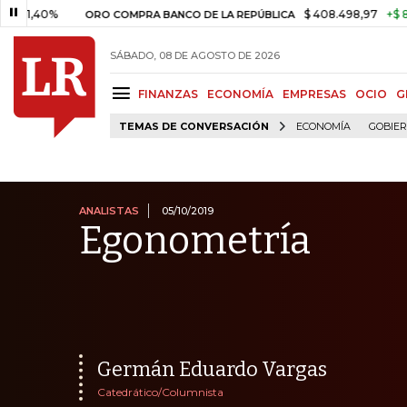
%
$ 408.498,97
+$ 8.753,81
ORO COMPRA BANCO DE LA REPÚBLICA
SÁBADO, 08 DE AGOSTO DE 2026
FINANZAS
ECONOMÍA
EMPRESAS
OCIO
G
TEMAS DE CONVERSACIÓN
ECONOMÍA
GOBIE
ANALISTAS
05/10/2019
Egonometría
Germán Eduardo Vargas
Catedrático/Columnista