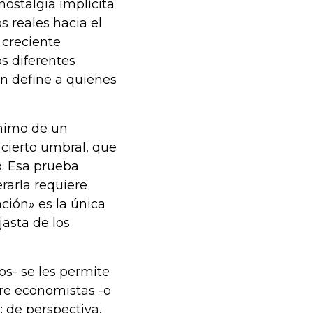
nostalgia implícita
s reales hacia el
 creciente
s diferentes
én define a quienes
ónimo de un
 cierto umbral, que
. Esa prueba
rarla requiere
ación» es la única
jasta de los
os- se les permite
tre economistas -o
 de perspectiva,