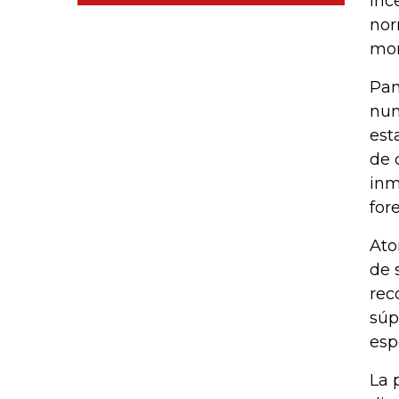
inc
nor
mor
Pan
num
est
de 
inm
for
Ato
de 
rec
súp
esp
La 