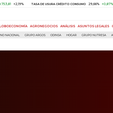
+2,19%
29,66%
+0,87%
+3,02%
TASA DE USURA CRÉDITO CONSUMO
LOBOECONOMÍA
AGRONEGOCIOS
ANÁLISIS
ASUNTOS LEGALES
RNO NACIONAL
GRUPO ARGOS
ODINSA
HOGAR
GRUPO NUTRESA
A