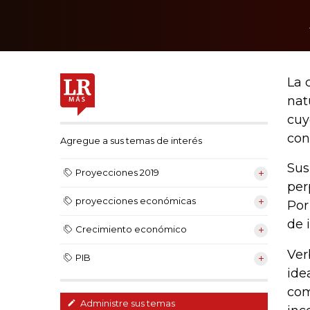
La 
nat
cuy
con
Agregue a sus temas de interés
Sus
Proyecciones 2019
per
proyecciones económicas
Por
de 
Crecimiento económico
Ver
PIB
ide
com
Administre sus temas