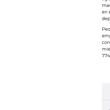
mac
en 
dep
Ped
emp
con
mie
774