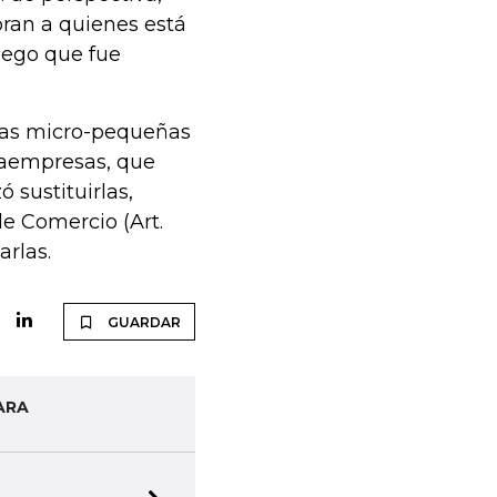
oran a quienes está
juego que fue
 las micro-pequeñas
gaempresas, que
 sustituirlas,
e Comercio (Art.
arlas.
GUARDAR
ARA