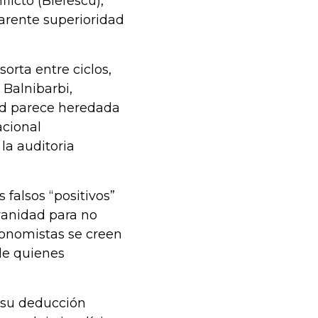
licto (Blefescu),
parente superioridad
orta entre ciclos,
 Balnibarbi,
dad parece heredada
acional
la auditoria
falsos “positivos”
vanidad para no
conomistas se creen
de quienes
y su deducción