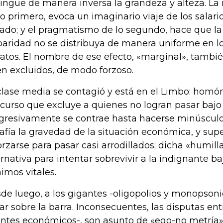
tingue de manera inversa la grandeza y alteza. La 
lo primero, evoca un imaginario viaje de los salario
ado; y el pragmatismo de lo segundo, hace que la
paridad no se distribuya de manera uniforme en lo
ratos. El nombre de ese efecto, «marginal», tambi
en excluidos, de modo forzoso.
clase media se contagió y está en el Limbo: hom
curso que excluye a quienes no logran pasar bajo
gresivamente se contrae hasta hacerse minúsculo
afía la gravedad de la situación económica, y supe
orzarse para pasar casi arrodillados; dicha «humill
ernativa para intentar sobrevivir a la indignante ba
imos vitales.
de luego, a los gigantes -oligopolios y monopsoni
ar sobre la barra. Inconsecuentes, las disputas en
ntes económicos-, son asunto de «ego-no metría»: