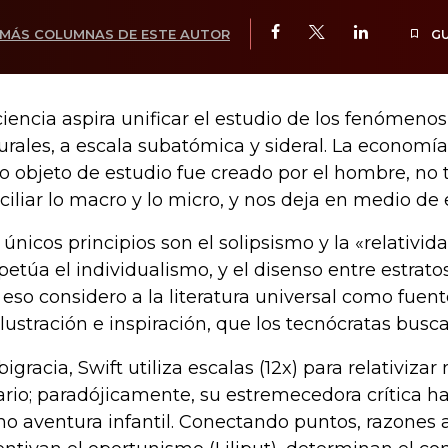
MÁS COLUMNAS DE ESTE AUTOR
G
ciencia aspira unificar el estudio de los fenómenos
urales, a escala subatómica y sideral. La economí
o objeto de estudio fue creado por el hombre, no 
ciliar lo macro y lo micro, y nos deja en medio de es
 únicos principios son el solipsismo y la «relativida
petúa el individualismo, y el disenso entre estrato
 eso considero a la literatura universal como fuen
ilustración e inspiración, que los tecnócratas busca
bigracia, Swift utiliza escalas (12x) para relativizar
ario; paradójicamente, su estremecedora crítica h
o aventura infantil. Conectando puntos, razones