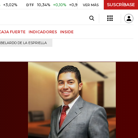
SUSCRÍBASE
10,34%
+0,10%
+0,98%
$ 416,96
+$ 0,05
+0,01%
DTF
UVR
VER MÁS
CAJA FUERTE
INDICADORES
INSIDE
BELARDO DE LA ESPRIELLA