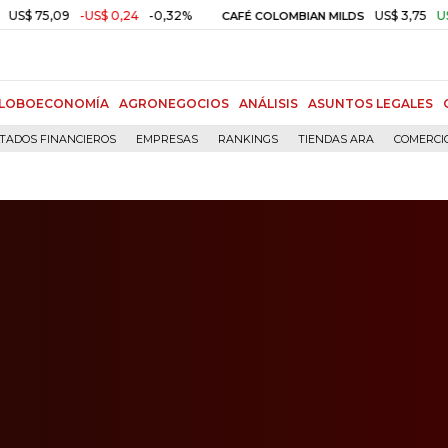
09
-US$ 0,24
-0,32%
US$ 3,75
US$ 0,00
CAFÉ COLOMBIAN MILDS
LOBOECONOMÍA
AGRONEGOCIOS
ANÁLISIS
ASUNTOS LEGALES
TADOS FINANCIEROS
EMPRESAS
RANKINGS
TIENDAS ARA
COMERCI