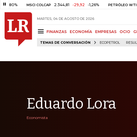
2.344,81
-29,92
-1,26%
US$ 75,
MSCI COLCAP
PETRÓLEO WTI
MARTES, 04 DE AGOSTO DE 2026
FINANZAS
ECONOMÍA
EMPRESAS
OCIO
G
TEMAS DE CONVERSACIÓN
ECOPETROL
RESUL
Eduardo Lora
Economista