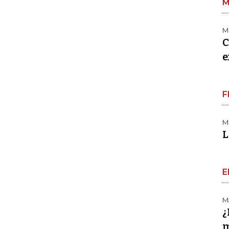
M
M
C
e
F
M
L
E
M
¿
m