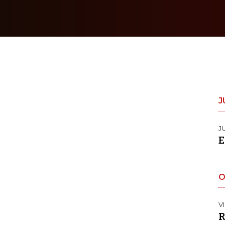
J
J
E
O
V
R