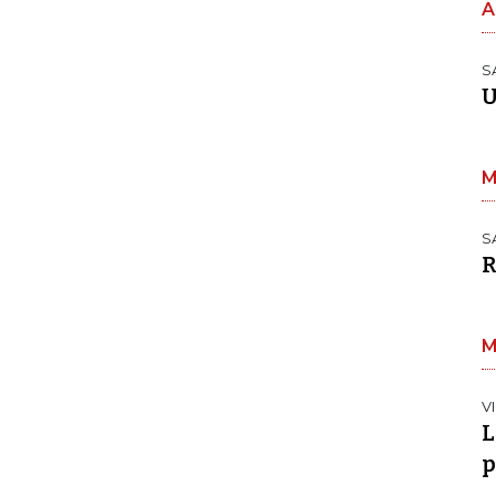
A
S
U
M
S
R
M
V
L
p