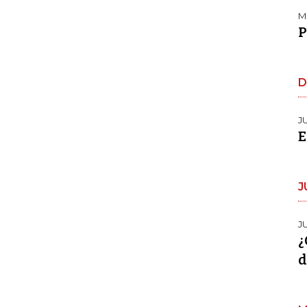
M
P
D
J
E
J
J
¿
d