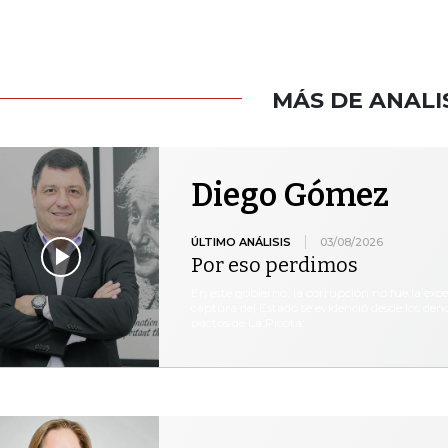
MÁS DE ANALI
Diego Gómez
ÚLTIMO ANÁLISIS
03/08/2026
Por eso perdimos
En este gobierno, la corrupción no fue la exc
captura del Estado se evidenció desde los den
pactos de La Picota