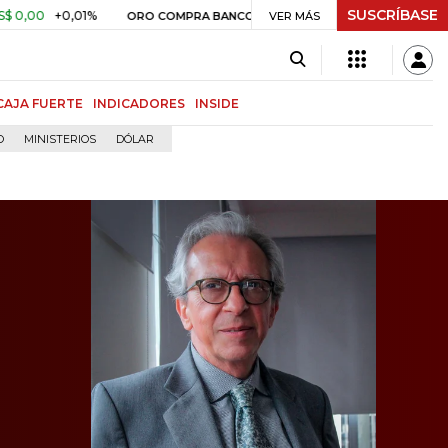
SUSCRÍBASE
+0,01%
$ 399.745,16
+$ 2.295,
ORO COMPRA BANCO DE LA REPÚBLICA
VER MÁS
CAJA FUERTE
INDICADORES
INSIDE
O
MINISTERIOS
DÓLAR