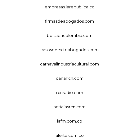
empresas.larepublica.co
firmasdeabogados.com
bolsaencolombia.com
casosdeexitoabogados.com
carnavalindustriacultural.com
canalrcn.com
rcnradio.com
noticiasrcn.com
lafm.com.co
alerta.com.co