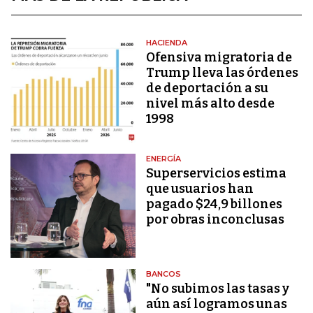
HACIENDA
Ofensiva migratoria de
Trump lleva las órdenes
de deportación a su
nivel más alto desde
1998
ENERGÍA
Superservicios estima
que usuarios han
pagado $24,9 billones
por obras inconclusas
BANCOS
"No subimos las tasas y
aún así logramos unas