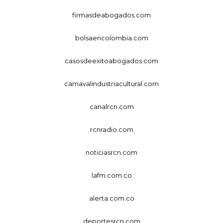
firmasdeabogados.com
bolsaencolombia.com
casosdeexitoabogados.com
carnavalindustriacultural.com
canalrcn.com
rcnradio.com
noticiasrcn.com
lafm.com.co
alerta.com.co
deportesrcn.com