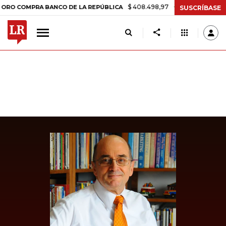
$ 408.498,97
+$ 8.753,81
+2,19%
OMPRA BANCO DE LA REPÚBLICA
SUSCRÍBASE