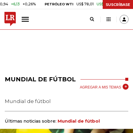
6,13
+0,26%
US$ 78,01
US$ 2,92
+3,89%
PETRÓLEO WTI
CAFÉ
SUSCRÍBASE
MUNDIAL DE FÚTBOL
AGREGAR A MIS TEMAS
Mundial de fútbol
Últimas noticias sobre:
Mundial de fútbol