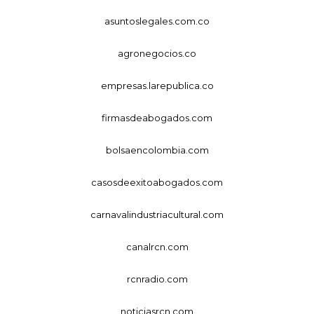
asuntoslegales.com.co
agronegocios.co
empresas.larepublica.co
firmasdeabogados.com
bolsaencolombia.com
casosdeexitoabogados.com
carnavalindustriacultural.com
canalrcn.com
rcnradio.com
noticiasrcn.com