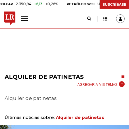
2.350,94
+6,13
+0,26%
US$ 78,01
US$ 2,92
+3
AP
PETRÓLEO WTI
SUSCRÍBASE
ALQUILER DE PATINETAS
AGREGAR A MIS TEMAS
Alquiler de patinetas
Últimas noticias sobre:
Alquiler de patinetas