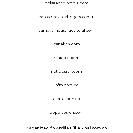
bolsaencolombia.com
casosdeexitoabogados.com
carnavalindustriacultural.com
canalrcn.com
rcnradio.com
noticiasrcn.com
lafm.com.co
alerta.com.co
deportesrcn.com
Organización Ardila Lülle - oal.com.co