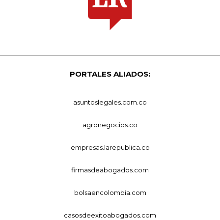
PORTALES ALIADOS:
asuntoslegales.com.co
agronegocios.co
empresas.larepublica.co
firmasdeabogados.com
bolsaencolombia.com
casosdeexitoabogados.com