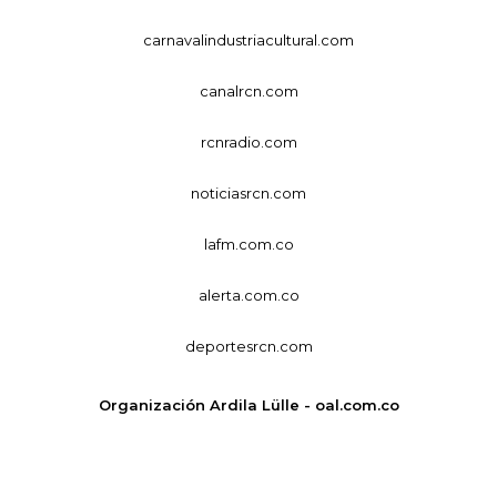
carnavalindustriacultural.com
canalrcn.com
rcnradio.com
noticiasrcn.com
lafm.com.co
alerta.com.co
deportesrcn.com
Organización Ardila Lülle - oal.com.co