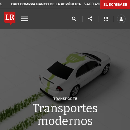
$ 408.498,97
+$ 8.753,81
+2,19%
 COMPRA BANCO DE LA REPÚBLICA
SUSCRÍBASE
TRANSPORTE
Transportes
modernos