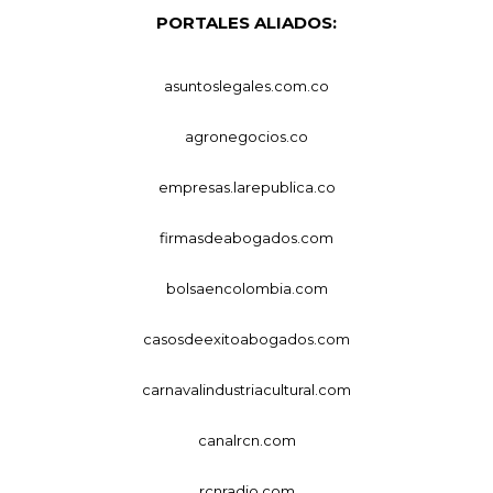
PORTALES ALIADOS:
asuntoslegales.com.co
agronegocios.co
empresas.larepublica.co
firmasdeabogados.com
bolsaencolombia.com
casosdeexitoabogados.com
carnavalindustriacultural.com
canalrcn.com
rcnradio.com