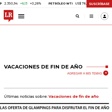
0,94
+6,13
+0,26%
US$ 78,01
US$ 2,92
+3,89%
PETRÓLEO WTI
SUSCRÍBASE
VACACIONES DE FIN DE AÑO
AGREGAR A MIS TEMAS
Últimas noticias sobre:
Vacaciones de fin de año