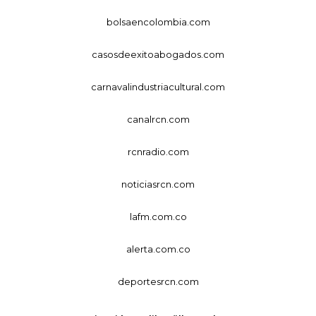
bolsaencolombia.com
casosdeexitoabogados.com
carnavalindustriacultural.com
canalrcn.com
rcnradio.com
noticiasrcn.com
lafm.com.co
alerta.com.co
deportesrcn.com