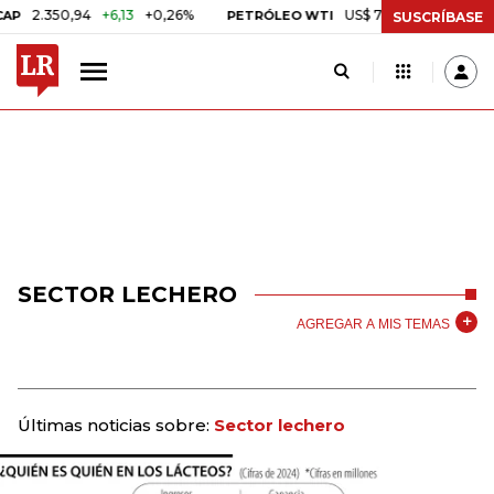
2.350,94
+6,13
+0,26%
US$ 78,18
US$ 0,17
+0,22
PETRÓLEO WTI
SUSCRÍBASE
SECTOR LECHERO
AGREGAR A MIS TEMAS
Últimas noticias sobre:
Sector lechero