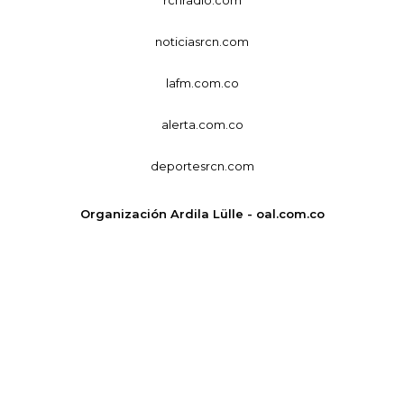
rcnradio.com
noticiasrcn.com
lafm.com.co
alerta.com.co
deportesrcn.com
Organización Ardila Lülle - oal.com.co