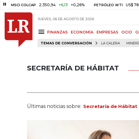
2.350,94
+6,13
+0,26%
US$ 78,01
US$ 2
I COLCAP
PETRÓLEO WTI
JUEVES, 06 DE AGOSTO DE 2026
FINANZAS
ECONOMÍA
EMPRESAS
OCIO
G
TEMAS DE CONVERSACIÓN
LA CALERA
MINER
SECRETARÍA DE HÁBITAT
Últimas noticias sobre:
Secretaría de Hábitat