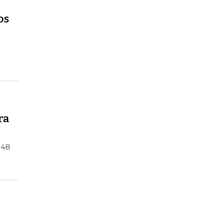
os
ra
 48