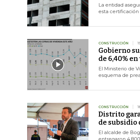
La entidad asegur
esta certificació
CONSTRUCCIÓN
1
Gobierno sus
de 6,40% en
El Ministerio de V
esquema de preas
CONSTRUCCIÓN
1
Distrito gar
de subsidio
El alcalde de Bo
entregaron 4.800