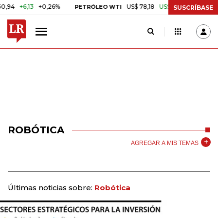
+6,13
+0,26%
US$ 78,18
US$ 0,17
+0,22%
PETRÓLEO WTI
CAF
SUSCRÍBASE
ROBÓTICA
AGREGAR A MIS TEMAS
Últimas noticias sobre:
Robótica