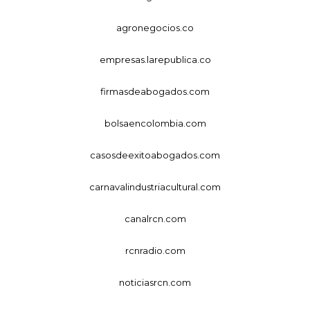
agronegocios.co
empresas.larepublica.co
firmasdeabogados.com
bolsaencolombia.com
casosdeexitoabogados.com
carnavalindustriacultural.com
canalrcn.com
rcnradio.com
noticiasrcn.com