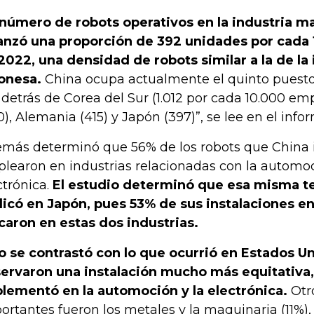
 número de robots operativos en la industria m
anzó una proporción de 392 unidades por cad
2022, una densidad de robots similar a la de la 
onesa.
China ocupa actualmente el quinto puesto
 detrás de Corea del Sur (1.012 por cada 10.000 em
0), Alemania (415) y Japón (397)”, se lee en el infor
más determinó que 56% de los robots que China i
learon en industrias relacionadas con la automoc
ctrónica.
El estudio determinó que esa misma t
licó en Japón, pues 53% de sus instalaciones e
caron en estas dos industrias.
o se contrastó con lo que ocurrió en Estados 
ervaron una instalación mucho más equitativa
lementó en la automoción y la electrónica.
Otr
ortantes fueron los metales y la maquinaria (11%), 