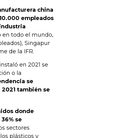
anufacturera china
a 10.000 empleados
industria
 en todo el mundo,
pleados), Singapur
me de la IFR.
nstaló en 2021 se
ión o la
endencia se
n 2021 también se
Unidos donde
, 36% se
os sectores
los plásticos y