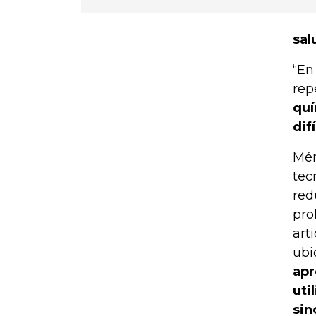
sal
“En
rep
quí
dif
Mén
tec
red
pro
art
ubi
apr
uti
sin