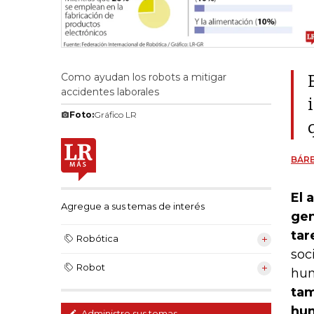
Como ayudan los robots a mitigar
accidentes laborales
Foto:
Gráfico LR
BÁR
El 
Agregue a sus temas de interés
gen
tar
Robótica
soc
Robot
hum
tam
hum
Administre sus temas