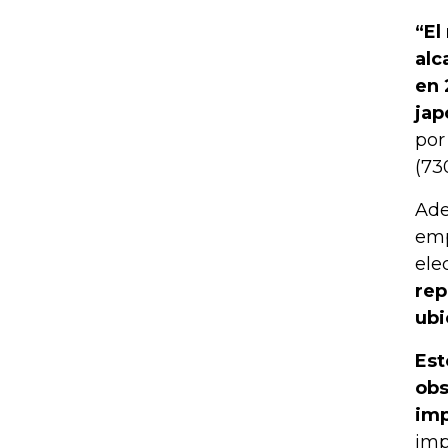
“El
alc
en 
jap
por
(73
Ade
emp
ele
rep
ubi
Est
obs
imp
imp