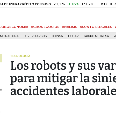
29,66%
+0,87%
+3,02%
10,34%
+0,
SURA CRÉDITO CONSUMO
DTF
LOBOECONOMÍA
AGRONEGOCIOS
ANÁLISIS
ASUNTOS LEGALES
RNO NACIONAL
GRUPO ARGOS
ODINSA
HOGAR
GRUPO NUTRESA
A
TECNOLOGÍA
Los robots y sus va
para mitigar la sini
accidentes laboral