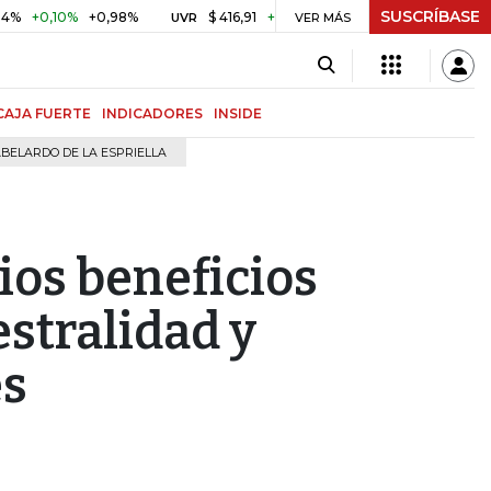
SUSCRÍBASE
10%
+0,98%
$ 416,91
+$ 0,05
+0,01%
US$ 64.442
UVR
VER MÁS
BITCOIN
CAJA FUERTE
INDICADORES
INSIDE
BELARDO DE LA ESPRIELLA
rios beneficios
estralidad y
es