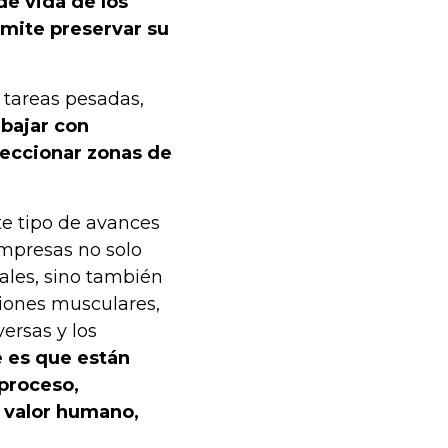
de vida de los
rmite preservar su
 tareas pesadas,
abajar con
peccionar zonas de
e tipo de avances
mpresas no solo
ales, sino también
esiones musculares,
ersas y los
 es que están
 proceso,
l valor humano,