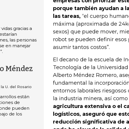
empresas con priorizar este
porque también ayudan a la
las tareas,
“el cuerpo humano
máxima (aproximada de 24k
vidas gracias a
sexos) que puede mover, mie
estarían
robot se pueden definir esos
nes, las personas
rse en manejar
asumir tantos costos”.
”.
El decano de la escuela de In
Tecnología de la Universidad 
to Méndez
Alberto Méndez Romero, ase
fundamental la incorporación
a U. del Rosario
entornos laborales riesgosos
rrollos están
la industria minera, así como
ciones de
agricultura extensiva o el c
 donde pueden
logísticos, aseguró que est
ajo de los
reducción significativa de 