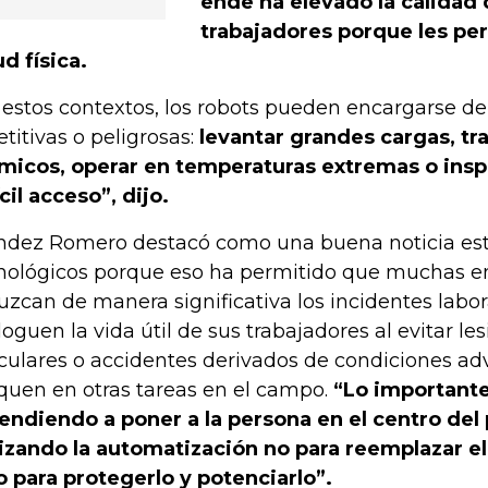
ende ha elevado la calidad 
trabajadores porque les pe
ud física.
 estos contextos, los robots pueden encargarse de
etitivas o peligrosas:
levantar grandes cargas, tr
micos, operar en temperaturas extremas o ins
ícil acceso”, dijo.
dez Romero destacó como una buena noticia est
nológicos porque eso ha permitido que muchas e
uzcan de manera significativa los incidentes labor
loguen la vida útil de sus trabajadores al evitar l
iculares o accidentes derivados de condiciones adv
quen en otras tareas en el campo.
“Lo importante
endiendo a poner a la persona en el centro del
lizando la automatización no para reemplazar e
o para protegerlo y potenciarlo”.