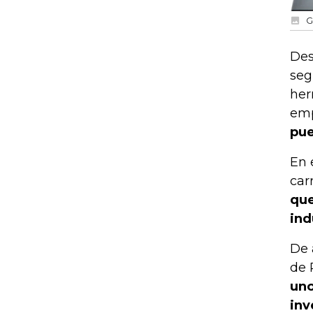
G
Des
seg
her
emp
pue
En 
car
que
ind
De 
de 
uno
inv