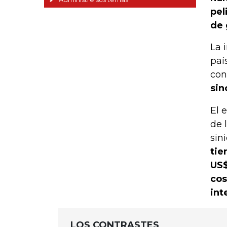
pel
de 
La 
paí
con
sin
El 
de 
sin
tie
US$
cos
int
LOS CONTRASTES