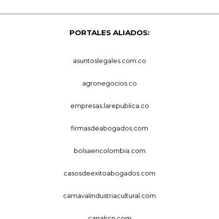
PORTALES ALIADOS:
asuntoslegales.com.co
agronegocios.co
empresas.larepublica.co
firmasdeabogados.com
bolsaencolombia.com
casosdeexitoabogados.com
carnavalindustriacultural.com
canalrcn.com