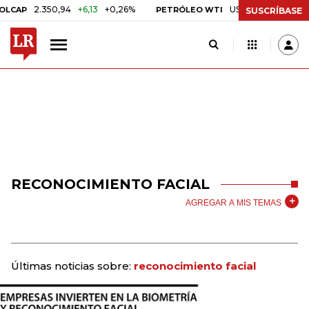
2.350,94
+6,13
+0,26%
US$ 78,01
US$ 2,92
+3
AP
PETRÓLEO WTI
SUSCRÍBASE
RECONOCIMIENTO FACIAL
AGREGAR A MIS TEMAS
Últimas noticias sobre:
reconocimiento facial