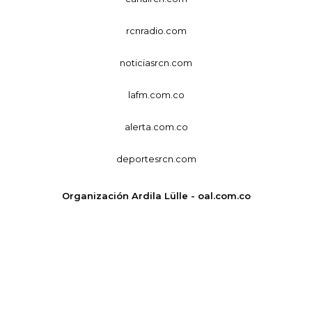
rcnradio.com
noticiasrcn.com
lafm.com.co
alerta.com.co
deportesrcn.com
Organización Ardila Lülle - oal.com.co