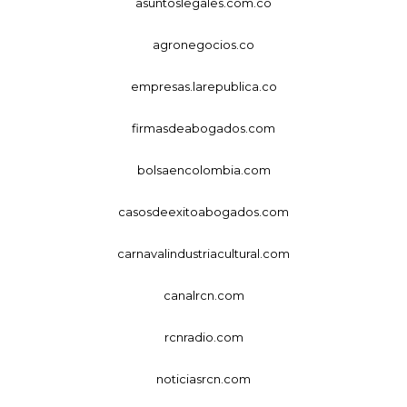
asuntoslegales.com.co
agronegocios.co
empresas.larepublica.co
firmasdeabogados.com
bolsaencolombia.com
casosdeexitoabogados.com
carnavalindustriacultural.com
canalrcn.com
rcnradio.com
noticiasrcn.com