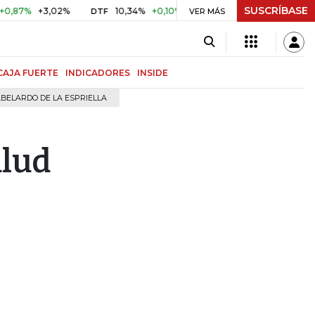
SUSCRÍBASE
+3,02%
10,34%
+0,10%
+0,98%
$ 416,96
+$ 0,05
+
DTF
VER MÁS
UVR
CAJA FUERTE
INDICADORES
INSIDE
BELARDO DE LA ESPRIELLA
alud