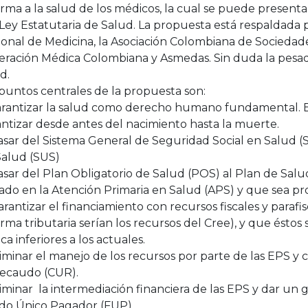
rma a la salud de los médicos, la cual se puede presen
 Ley Estatutaria de Salud. La propuesta está respaldada
onal de Medicina, la Asociación Colombiana de Sociedades
eración Médica Colombiana y Asmedas. Sin duda la pesad
d.
puntos centrales de la propuesta son:
Garantizar la salud como derecho humano fundamental. E
ntizar desde antes del nacimiento hasta la muerte.
asar del Sistema General de Seguridad Social en Salud (S
Salud (SUS)
asar del Plan Obligatorio de Salud (POS) al Plan de Salu
do en la Atención Primaria en Salud (APS) y que sea pr
arantizar el financiamiento con recursos fiscales y parafi
rma tributaria serían los recursos del Cree), y que éstos
a inferiores a los actuales.
liminar el manejo de los recursos por parte de las EPS y 
recaudo (CUR).
liminar la intermediación financiera de las EPS y dar un 
do Único Pagador (FUP).