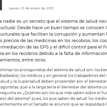
jueves, 10 de enero de 2013
a nadie es un secreto que el sistema de salud ne
ructural. Desde hace un buen tiempo se conocen 
ructurales que facilitan la corrupción y aumentan l
os precios de las medicinas en los recobros, los co
ermediación de las EPS y el difícil control para el 
ra en los recobros debido a la falta de informació
tamientos, entre otros.
ltimas los protagonistas del sistema de salud son: los ben
bsidiados), los médicos y en general los trabajadores del s
Salud y la Supersalud deben propender por el bienestar
agonistas, que a la larga sería el bienestar del sistema 
pregunta es: ¿Quiénes son los que más saben sobre el f
lo) del sistema? pues, los que saben de salud: los médic
ientemente en el Senado se anunció que se respaldará 