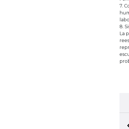
7. C
huma
labo
8. S
La p
rees
repr
esc
pro