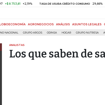
.753,81
+2,19%
29,66%
+0,87%
TASA DE USURA CRÉDITO CONSUMO
LOBOECONOMÍA
AGRONEGOCIOS
ANÁLISIS
ASUNTOS LEGALES
RNO NACIONAL
GRUPO ARGOS
ODINSA
HOGAR
GRUPO NUTRESA
A
ANALISTAS
Los que saben de s