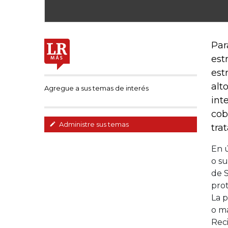
Par
est
est
alt
Agregue a sus temas de interés
int
cob
Administre sus temas
tra
En ú
o su
de 
prot
La 
o ma
Rec