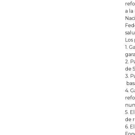
refo
a la
Naci
Fed
salu
Los 
1. 
gara
2. P
de 
3. P
basa
4. G
refo
nunc
5. E
de 
6. E
Fon