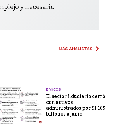
mplejo y necesario
MÁS ANALISTAS
BANCOS
El sector fiduciario cerró
con activos
administrados por $1.169
billones a junio