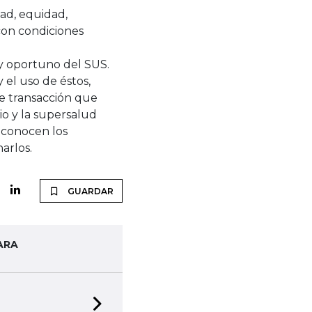
dad, equidad,
con condiciones
 y oportuno del SUS.
 el uso de éstos,
de transacción que
io y la supersalud
 conocen los
arlos.
GUARDAR
ARA