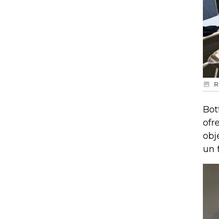
R
Bot
ofr
obj
un 