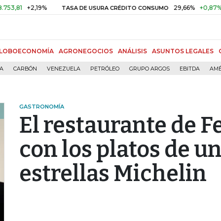
9%
29,66%
+0,87%
+3,02%
TASA DE USURA CRÉDITO CONSUMO
LOBOECONOMÍA
AGRONEGOCIOS
ANÁLISIS
ASUNTOS LEGALES
ÍA
CARBÓN
VENEZUELA
PETRÓLEO
GRUPO ARGOS
EBITDA
AMÉ
GASTRONOMÍA
El restaurante de F
con los platos de un
estrellas Michelin