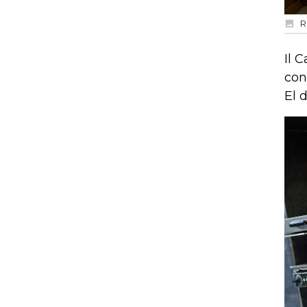
R
Il 
con
El 