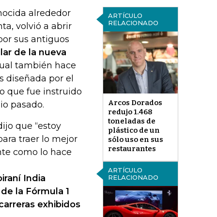
onocida alrededor
ARTÍCULO
RELACIONADO
a, volvió a abrir
 por sus antiguos
lar de la nueva
cual también hace
 diseñada por el
vo que fue instruido
Arcos Dorados
io pasado.
redujo 1.468
toneladas de
ijo que “estoy
plástico de un
ara traer lo mejor
sólo uso en sus
restaurantes
ente como lo hace
ARTÍCULO
iraní India
RELACIONADO
 de la Fórmula 1
arreras exhibidos