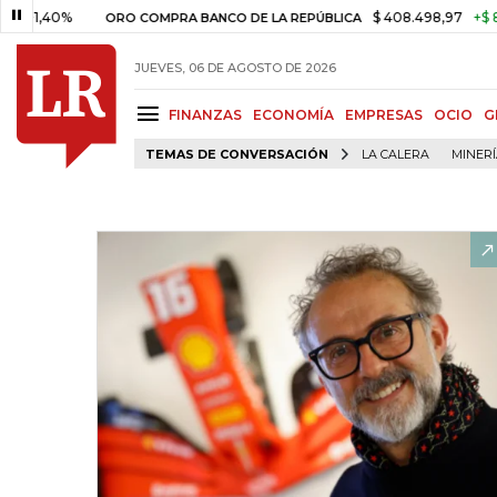
$ 408.498,97
+$ 8.753,81
+2,1
ORO COMPRA BANCO DE LA REPÚBLICA
JUEVES, 06 DE AGOSTO DE 2026
FINANZAS
ECONOMÍA
EMPRESAS
OCIO
G
TEMAS DE CONVERSACIÓN
LA CALERA
MINER