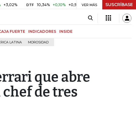
SUSCRÍBASE
10,34%
+0,10%
+0,98%
$ 416,91
+$ 0,05
+0,01%
DTF
UVR
VER MÁS
BI
CAJA FUERTE
INDICADORES
INSIDE
RICA LATINA
MOROSIDAD
errari que abre
 chef de tres