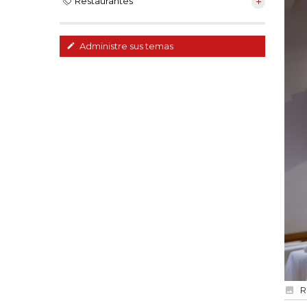
Restaurantes
Administre sus temas
R