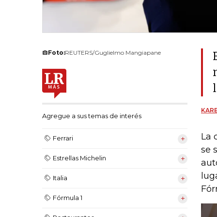
Foto:
REUTERS/Guglielmo Mangiapane
KARE
Agregue a sus temas de interés
La 
Ferrari
se 
Estrellas Michelin
aut
lug
Italia
Fór
Fórmula 1