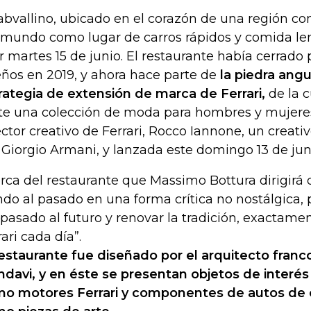
Cabvallino, ubicado en el corazón de una región c
 mundo como lugar de carros rápidos y comida lent
r martes 15 de junio. El restaurante había cerrado
ños en 2019, y ahora hace parte de
la piedra angu
rategia de extensión de marca de Ferrari,
de la 
te una colección de moda para hombres y mujeres
ector creativo de Ferrari, Rocco Iannone, un creati
 Giorgio Armani, y lanzada este domingo 13 de jun
rca del restaurante que Massimo Bottura dirigirá d
ndo al pasado en una forma crítica no nostálgica, p
 pasado al futuro y renovar la tradición, exactam
rari cada día”.
restaurante fue diseñado por el arquitecto franco
davi, y en éste se presentan objetos de interés
o motores Ferrari y componentes de autos de c