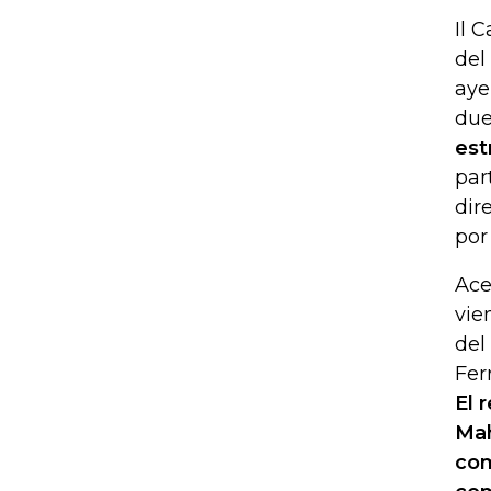
Il 
del
aye
due
est
par
dir
por
Ace
vie
del
Fer
El 
Mah
com