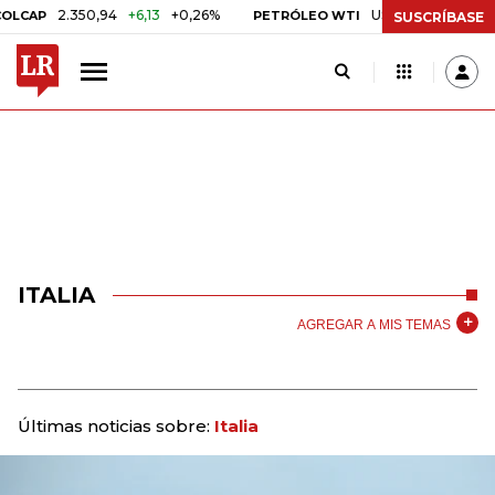
2.350,94
+6,13
+0,26%
US$ 78,01
US$ 2,92
+3,
PETRÓLEO WTI
SUSCRÍBASE
ITALIA
AGREGAR A MIS TEMAS
Últimas noticias sobre:
Italia