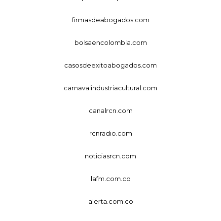
firmasdeabogados.com
bolsaencolombia.com
casosdeexitoabogados.com
carnavalindustriacultural.com
canalrcn.com
rcnradio.com
noticiasrcn.com
lafm.com.co
alerta.com.co